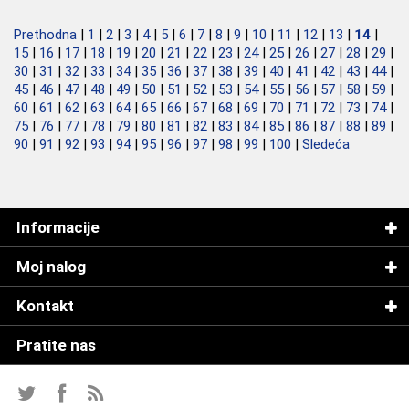
Prethodna
|
1
|
2
|
3
|
4
|
5
|
6
|
7
|
8
|
9
|
10
|
11
|
12
|
13
|
14
|
15
|
16
|
17
|
18
|
19
|
20
|
21
|
22
|
23
|
24
|
25
|
26
|
27
|
28
|
29
|
30
|
31
|
32
|
33
|
34
|
35
|
36
|
37
|
38
|
39
|
40
|
41
|
42
|
43
|
44
|
45
|
46
|
47
|
48
|
49
|
50
|
51
|
52
|
53
|
54
|
55
|
56
|
57
|
58
|
59
|
60
|
61
|
62
|
63
|
64
|
65
|
66
|
67
|
68
|
69
|
70
|
71
|
72
|
73
|
74
|
75
|
76
|
77
|
78
|
79
|
80
|
81
|
82
|
83
|
84
|
85
|
86
|
87
|
88
|
89
|
90
|
91
|
92
|
93
|
94
|
95
|
96
|
97
|
98
|
99
|
100
|
Sledeća
Informacije
Moj nalog
Kontakt
Pratite nas