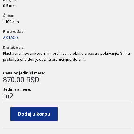
Debljina:
0.5 mm
Širina:
1100 mm
Proizvođac:
ASTACO
Kratak opis:
Plastificirani pocinkovani lim profilisan u obliku crepa za pokrivanje. Širina
je standardna dok je dužina promenljiva do 5m'.
Cena po jedinici mere:
870.00 RSD
Jedinica mere:
m2
Dodaj u korpu