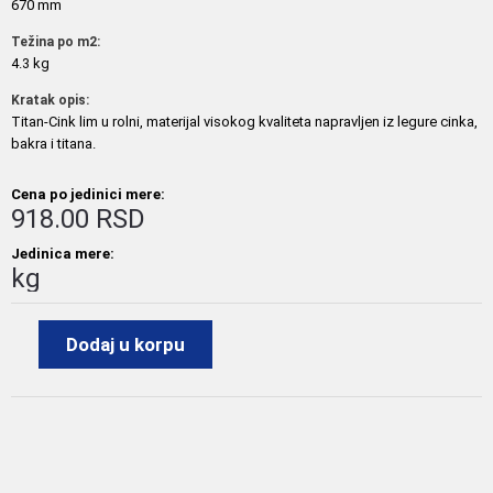
670 mm
Težina po m2:
4.3 kg
Kratak opis:
Titan-Cink lim u rolni, materijal visokog kvaliteta napravljen iz legure cinka,
bakra i titana.
Cena po jedinici mere:
918.00 RSD
Jedinica mere:
kg
Dodaj u korpu