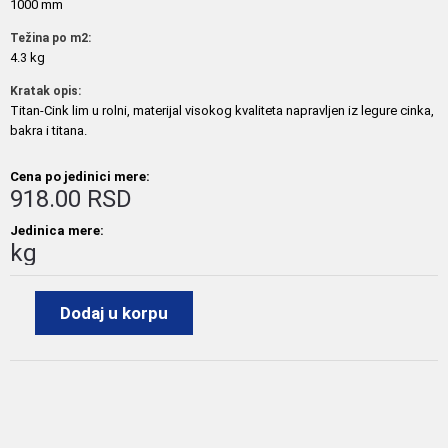
1000 mm
Težina po m2:
4.3 kg
Kratak opis:
Titan-Cink lim u rolni, materijal visokog kvaliteta napravljen iz legure cinka,
bakra i titana.
Cena po jedinici mere:
918.00 RSD
Jedinica mere:
kg
Dodaj u korpu