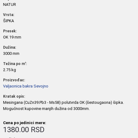
NATUR
Vrsta:
ŠIPKA
Presek:
OK 19 mm
Dužina:
3000 mm
Težina po m':
2.75 kg
Proizvođac:
Valjaonica bakra Sevojno
Kratak opis:
Mesingana (CuZn39.Pb3 - Ms58) polutvrda OK (šestougaona) šipka.
Mogućnost kupovine manjih dužina od 3000mm.
Cena po jedinici mere:
1380.00 RSD