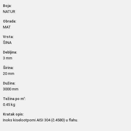
Boja:
NATUR
Obrada:
MAT
Vrsta:
ŠINA
Debljina:
3 mm
Širina:
20 mm
Dužina:
3000 mm
Težina po m':
0.45 kg
Kratak opis:
Inoks kiselootporni AISI 304 (č.4580) u flahu.