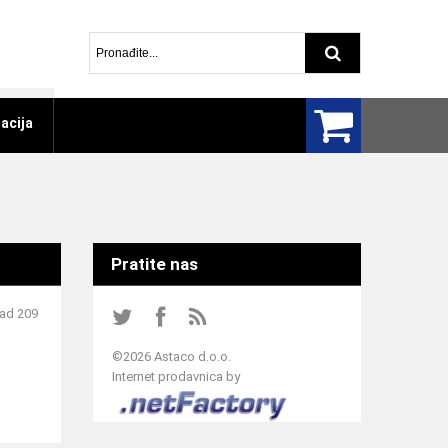
Pretraga arti
acija
Pratite nas
Sad 209
©
2026 Astaco d.o.o.
Internet prodavnica by