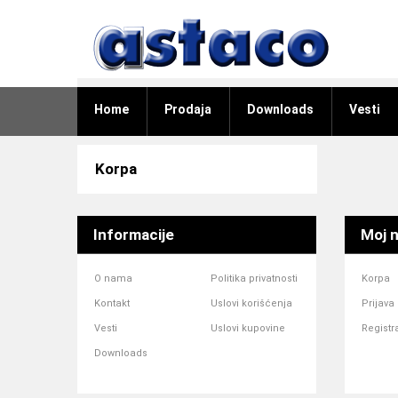
Home
Prodaja
Downloads
Vesti
Korpa
Informacije
Moj n
O nama
Politika privatnosti
Korpa
Kontakt
Uslovi korišćenja
Prijava
Vesti
Uslovi kupovine
Registr
Downloads