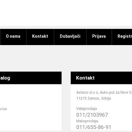
O nama
Kontakt
Dobavljači
Prijava
Registr
alog
Kontakt
Astaco d.o.o, Auto-put za Novi 
11273 Zemun, Srbija
Veleprodaja
acija
011/2103967
Maloprodaja
011/655-86-91