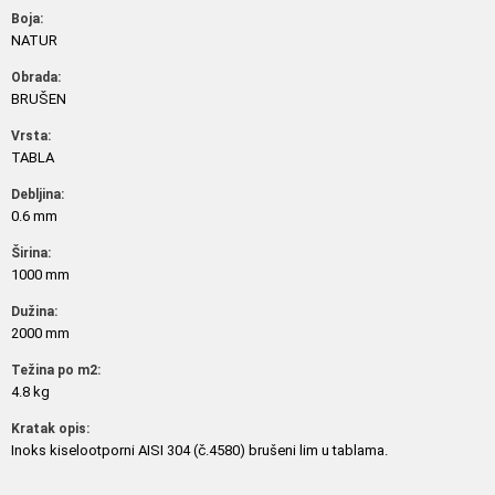
Boja:
NATUR
Obrada:
BRUŠEN
Vrsta:
TABLA
Debljina:
0.6 mm
Širina:
1000 mm
Dužina:
2000 mm
Težina po m2:
4.8 kg
Kratak opis:
Inoks kiselootporni AISI 304 (č.4580) brušeni lim u tablama.