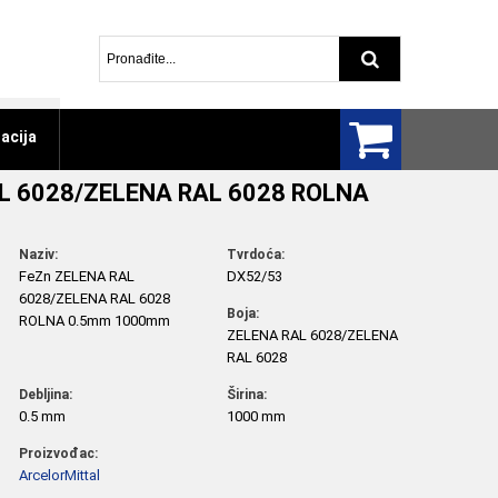
Pretraga arti
acija
L 6028/ZELENA RAL 6028 ROLNA
Naziv:
Tvrdoća:
FeZn ZELENA RAL
DX52/53
6028/ZELENA RAL 6028
Boja:
ROLNA 0.5mm 1000mm
ZELENA RAL 6028/ZELENA
RAL 6028
Debljina:
Širina:
0.5 mm
1000 mm
Proizvođac:
ArcelorMittal