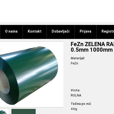
O nama
Kontakt
Dobavljači
Prijava
Registr
FeZn ZELENA RA
0.5mm 1000mm
Materijal:
FeZn
Vrsta:
ROLNA
Težina po m2:
4 kg