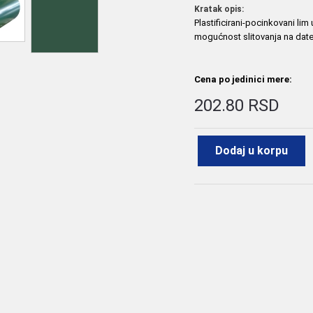
Kratak opis:
Plastificirani-pocinkovani lim
mogućnost slitovanja na date š
Cena po jedinici mere:
202.80 RSD
Dodaj u korpu