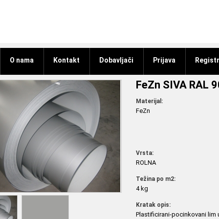
O nama
Kontakt
Dobavljači
Prijava
Registr
FeZn SIVA RAL
Materijal:
FeZn
Vrsta:
ROLNA
Težina po m2:
4 kg
Kratak opis:
Plastificirani-pocinkovani lim