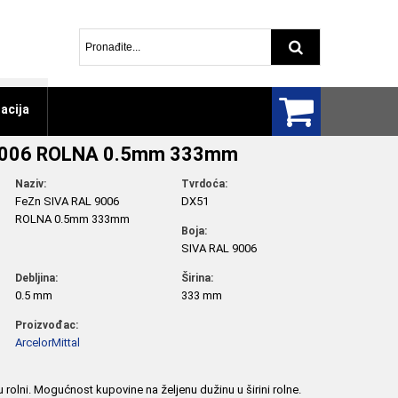
Pretraga arti
acija
 9006 ROLNA 0.5mm 333mm
Naziv:
Tvrdoća:
FeZn SIVA RAL 9006
DX51
ROLNA 0.5mm 333mm
Boja:
SIVA RAL 9006
Debljina:
Širina:
0.5 mm
333 mm
Proizvođac:
ArcelorMittal
 u rolni. Mogućnost kupovine na željenu dužinu u širini rolne.