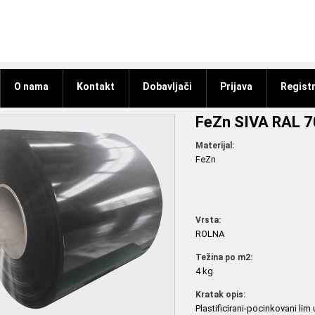
O nama
Kontakt
Dobavljači
Prijava
Registr
FeZn SIVA RAL
Materijal:
FeZn
Vrsta:
ROLNA
Težina po m2:
4 kg
Kratak opis:
Plastificirani-pocinkovani lim