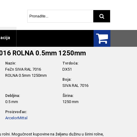
Pretraga arti
acija
 7016 ROLNA 0.5mm 1250mm
Naziv:
Tvrdoća:
FeZn SIVA RAL 7016
DX51
ROLNA 0.5mm 1250mm
Boja:
SIVA RAL 7016
Debljina:
Širina:
0.5 mm
1250 mm
Proizvođac:
ArcelorMittal
 u rolni. Mogućnost kupovine na željenu dužinu u širini rolne,