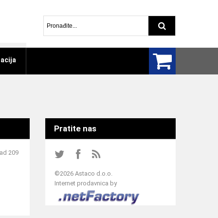
Pretraga arti
acija
Pratite nas
Sad 209
©
2026 Astaco d.o.o.
Internet prodavnica by