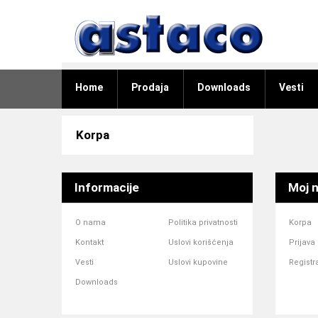
Home
Prodaja
Downloads
Vesti
Korpa
Informacije
Moj n
O nama
Politika privatnosti
Korpa
Kontakt
Uslovi korišćenja
Prijava
Vesti
Uslovi kupovine
Registr
Downloads