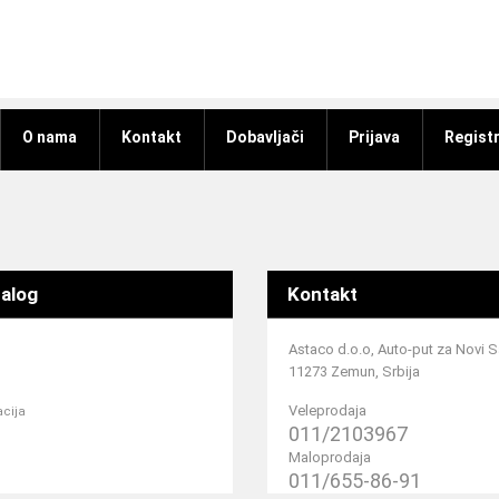
O nama
Kontakt
Dobavljači
Prijava
Registr
alog
Kontakt
Astaco d.o.o, Auto-put za Novi 
11273 Zemun, Srbija
Veleprodaja
acija
011/2103967
Maloprodaja
011/655-86-91