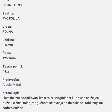
Boja:
CRNA RAL 9005
Zaštita:
PVC FOLIJA
Vrsta:
ROLNA
Debljina:
0.5 mm
Širina:
1250 mm
Težina po m2:
4 kg
Proizvođac:
ArcelorMittal
Kratak opis:
Plastificirani-pocinkovani lim u rolni. Mogućnost kupovine na željenu
dužinu u širini rolne, mogućnost slitovanja na date širine i tabliranja na
zadate dužine.