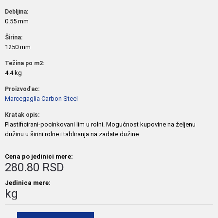
Debljina:
0.55 mm
Širina:
1250 mm
Težina po m2:
4.4 kg
Proizvođac:
Marcegaglia Carbon Steel
Kratak opis:
Plastificirani-pocinkovani lim u rolni. Mogućnost kupovine na željenu
dužinu u širini rolne i tabliranja na zadate dužine.
Cena po jedinici mere:
280.80 RSD
Jedinica mere:
kg