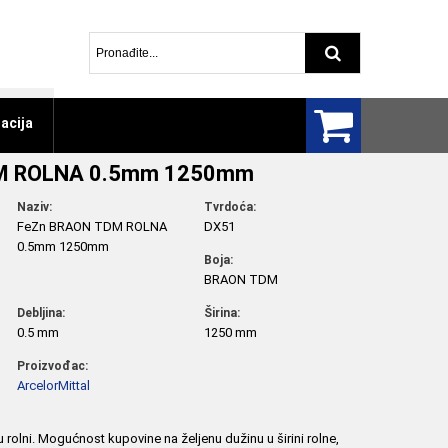
Pretraga arti
acija
M ROLNA 0.5mm 1250mm
Naziv:
Tvrdoća:
FeZn BRAON TDM ROLNA
DX51
0.5mm 1250mm
Boja:
BRAON TDM
Debljina:
Širina:
0.5 mm
1250 mm
Proizvođac:
ArcelorMittal
 u rolni. Mogućnost kupovine na željenu dužinu u širini rolne,