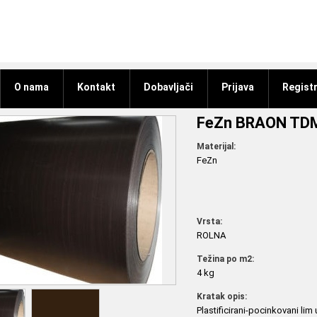
O nama
Kontakt
Dobavljači
Prijava
Registr
FeZn BRAON TD
Materijal:
FeZn
Vrsta:
ROLNA
Težina po m2:
4 kg
Kratak opis:
Plastificirani-pocinkovani lim