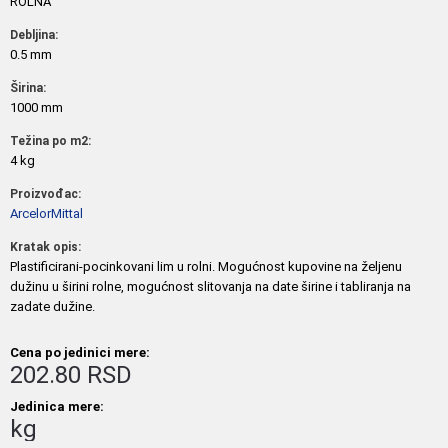
ROLNA
Debljina:
0.5 mm
Širina:
1000 mm
Težina po m2:
4 kg
Proizvođac:
ArcelorMittal
Kratak opis:
Plastificirani-pocinkovani lim u rolni. Mogućnost kupovine na željenu
dužinu u širini rolne, mogućnost slitovanja na date širine i tabliranja na
zadate dužine.
Cena po jedinici mere:
202.80 RSD
Jedinica mere:
kg