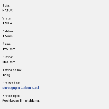
Boja:
NATUR
Vrsta:
TABLA
Debljina:
1.5 mm
Širina:
1250 mm
Dužina:
3000 mm
Težina po m2:
12 kg
Proizvođac:
Marcegaglia Carbon Steel
Kratak opis:
Pocinkovani lim u tablama.