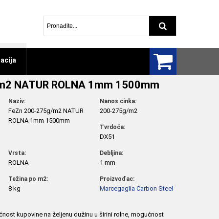
Pretraga arti
acija
/m2 NATUR ROLNA 1mm 1500mm
Naziv:
Nanos cinka:
FeZn 200-275g/m2 NATUR
200-275g/m2
ROLNA 1mm 1500mm
Tvrdoća:
DX51
Vrsta:
Debljina:
ROLNA
1 mm
Težina po m2:
Proizvođac:
8 kg
Marcegaglia Carbon Steel
ćnost kupovine na željenu dužinu u širini rolne, mogućnost