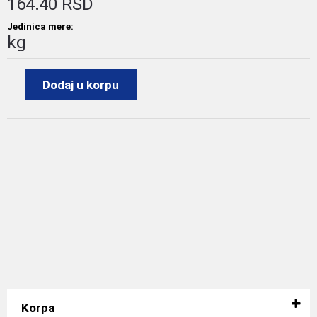
164.40 RSD
Jedinica mere:
kg
Dodaj u korpu
Korpa