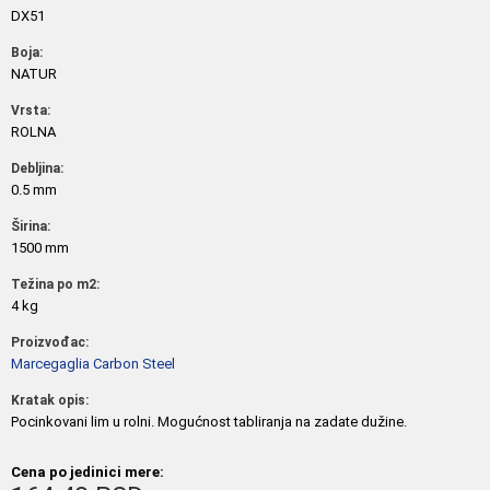
DX51
Boja:
NATUR
Vrsta:
ROLNA
Debljina:
0.5 mm
Širina:
1500 mm
Težina po m2:
4 kg
Proizvođac:
Marcegaglia Carbon Steel
Kratak opis:
Pocinkovani lim u rolni. Mogućnost tabliranja na zadate dužine.
Cena po jedinici mere: