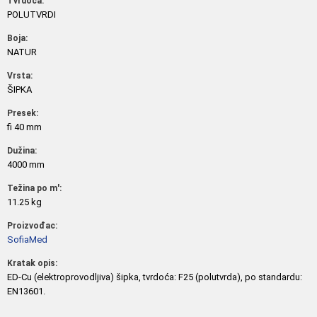
Tvrdoća:
POLUTVRDI
Boja:
NATUR
Vrsta:
ŠIPKA
Presek:
fi 40 mm
Dužina:
4000 mm
Težina po m':
11.25 kg
Proizvođac:
SofiaMed
Kratak opis:
ED-Cu (elektroprovodljiva) šipka, tvrdoća: F25 (polutvrda), po standardu:
EN13601.