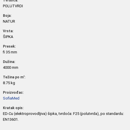
Tvrdoća:
POLUTVRDI
Boja:
NATUR
Vrsta:
ŠIPKA
Presek:
fi 35 mm
Dužina:
4000 mm
Težina po m':
8.75 kg
Proizvođac:
SofiaMed
Kratak opis:
ED-Cu (elektroprovodljiva) šipka, tvrdoća: F25 (polutvrda), po standardu:
EN13601.