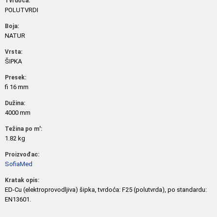
Tvrdoća:
POLUTVRDI
Boja:
NATUR
Vrsta:
ŠIPKA
Presek:
fi 16 mm
Dužina:
4000 mm
Težina po m':
1.82 kg
Proizvođac:
SofiaMed
Kratak opis:
ED-Cu (elektroprovodljiva) šipka, tvrdoća: F25 (polutvrda), po standardu:
EN13601.