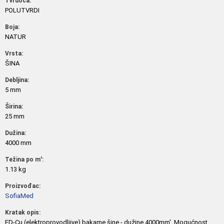
Tvrdoća:
POLUTVRDI
Boja:
NATUR
Vrsta:
ŠINA
Debljina:
5 mm
Širina:
25 mm
Dužina:
4000 mm
Težina po m':
1.13 kg
Proizvođac:
SofiaMed
Kratak opis:
ED-Cu (elektroprovodljive) bakarne šine - dužine 4000mm'. Mogućnost