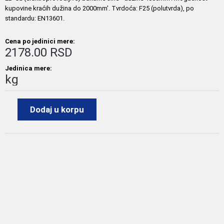
kupovine kraćih dužina do 2000mm'. Tvrdoća: F25 (polutvrda), po
standardu: EN13601.
Cena po jedinici mere:
2178.00 RSD
Jedinica mere:
kg
Dodaj u korpu