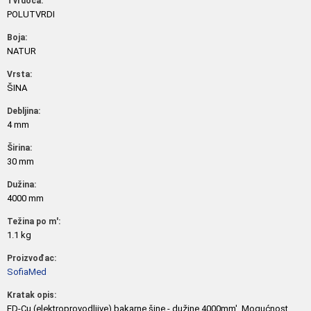
Tvrdoća:
POLUTVRDI
Boja:
NATUR
Vrsta:
ŠINA
Debljina:
4 mm
Širina:
30 mm
Dužina:
4000 mm
Težina po m':
1.1 kg
Proizvođac:
SofiaMed
Kratak opis:
ED-Cu (elektroprovodljive) bakarne šine - dužine 4000mm'. Mogućnost