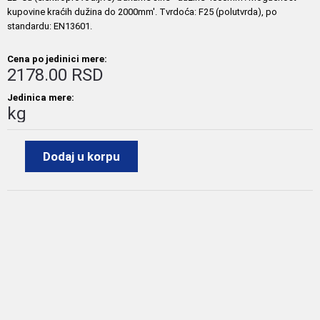
kupovine kraćih dužina do 2000mm'. Tvrdoća: F25 (polutvrda), po
standardu: EN13601.
Cena po jedinici mere:
2178.00 RSD
Jedinica mere:
kg
Dodaj u korpu