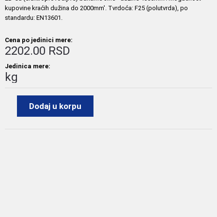
kupovine kraćih dužina do 2000mm'. Tvrdoća: F25 (polutvrda), po
standardu: EN13601.
Cena po jedinici mere:
2202.00 RSD
Jedinica mere:
kg
Dodaj u korpu