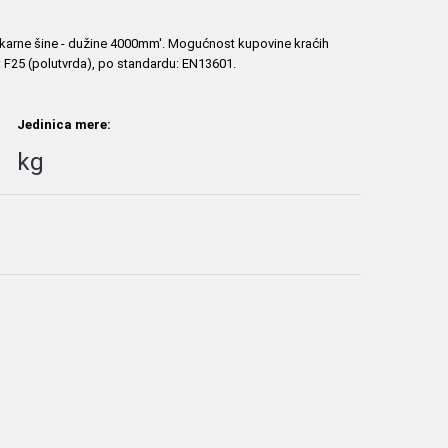
akarne šine - dužine 4000mm'. Mogućnost kupovine kraćih
F25 (polutvrda), po standardu: EN13601.
Jedinica mere:
kg