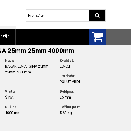
Pretraga arti
acija
INA 25mm 25mm 4000mm
Naziv:
Kvalitet:
BAKAR ED-Cu ŠINA 25mm
ED-Cu
25mm 4000mm
Tvrdoća:
POLUTVRDI
Vrsta:
Debljina:
ŠINA
25 mm
Dužina:
Težina po m':
4000 mm
5.63 kg