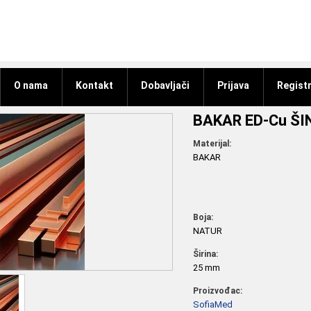
O nama
Kontakt
Dobavljači
Prijava
Registr
BAKAR ED-Cu Š
Materijal:
BAKAR
Boja:
NATUR
Širina:
25 mm
Proizvođac:
SofiaMed