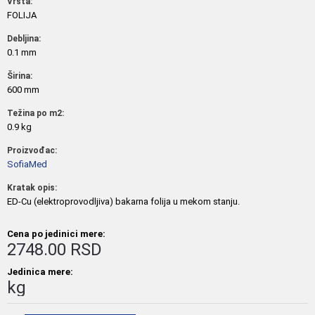
Vrsta:
FOLIJA
Debljina:
0.1 mm
Širina:
600 mm
Težina po m2:
0.9 kg
Proizvođac:
SofiaMed
Kratak opis:
ED-Cu (elektroprovodljiva) bakarna folija u mekom stanju.
Cena po jedinici mere:
2748.00 RSD
Jedinica mere:
kg