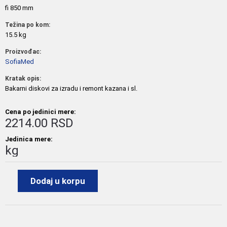
fi 850 mm
Težina po kom:
15.5 kg
Proizvođac:
SofiaMed
Kratak opis:
Bakarni diskovi za izradu i remont kazana i sl.
Cena po jedinici mere:
2214.00 RSD
Jedinica mere:
kg
Dodaj u korpu