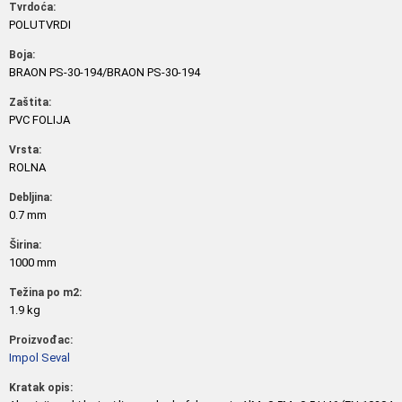
Tvrdoća:
POLUTVRDI
Boja:
BRAON PS-30-194/BRAON PS-30-194
Zaštita:
PVC FOLIJA
Vrsta:
ROLNA
Debljina:
0.7 mm
Širina:
1000 mm
Težina po m2:
1.9 kg
Proizvođac:
Impol Seval
Kratak opis: