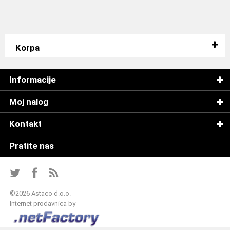
Korpa
Informacije
Moj nalog
Kontakt
Pratite nas
©
2026 Astaco d.o.o.
Internet prodavnica by