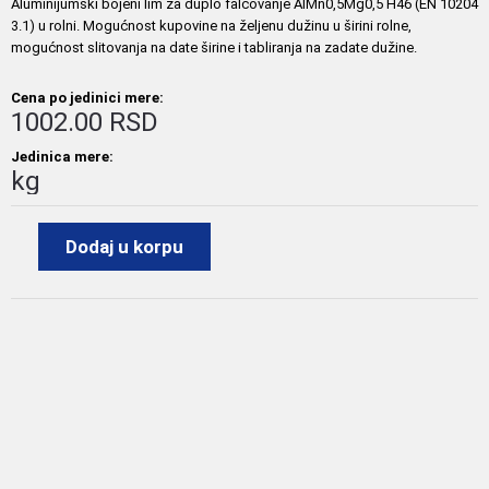
Aluminijumski bojeni lim za duplo falcovanje AlMn0,5Mg0,5 H46 (EN 10204
3.1) u rolni. Mogućnost kupovine na željenu dužinu u širini rolne,
mogućnost slitovanja na date širine i tabliranja na zadate dužine.
Cena po jedinici mere:
1002.00 RSD
Jedinica mere:
kg
Dodaj u korpu