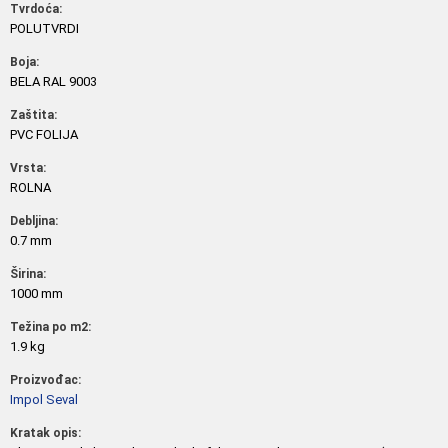
Tvrdoća:
POLUTVRDI
Boja:
BELA RAL 9003
Zaštita:
PVC FOLIJA
Vrsta:
ROLNA
Debljina:
0.7 mm
Širina:
1000 mm
Težina po m2:
1.9 kg
Proizvođac:
Impol Seval
Kratak opis: