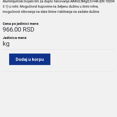
Aluminijumski bojeni lim za duplo falcovanje AlMn0,5Mg0,5 H46 (EN 10204
3.1) u rolni. Mogućnost kupovine na željenu dužinu u širini rolne,
mogućnost slitovanja na date širine i tabliranja na zadate dužine.
Cena po jedinici mere:
966.00 RSD
Jedinica mere:
kg
Dodaj u korpu