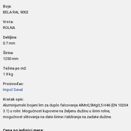
Boja:
BELA RAL 9002
Vrsta:
ROLNA
Debljina:
0.7 mm
Širina:
1250 mm
Težina po m2:
1.9 kg
Proizvođac:
Impol Seval
Kratak opis:
Aluminijumski bojeni lim za duplo falcovanje AlMn0,5Mg0,5 H46 (EN 10204
3.1) u rolni. Mogućnost kupovine na željenu dužinu u širini rolne,
mogućnost slitovanja na date širine i tabliranja na zadate dužine.
Cena po jedinici mere: