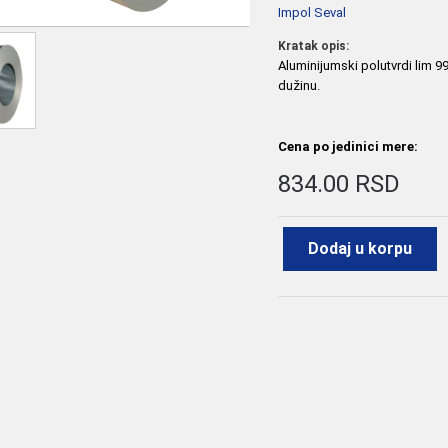
Impol Seval
Kratak opis:
Aluminijumski polutvrdi lim 
dužinu.
Cena po jedinici mere:
834.00 RSD
Dodaj u korpu