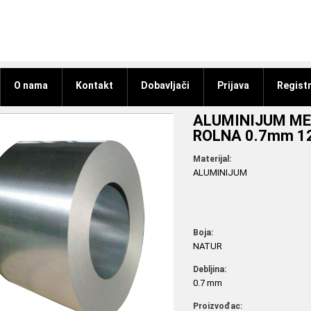
O nama
Kontakt
Dobavljači
Prijava
Registr
ALUMINIJUM MET
ROLNA 0.7mm 
Materijal:
ALUMINIJUM
Boja:
NATUR
Debljina:
0.7 mm
Proizvođac: