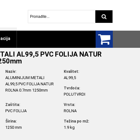
Pretraga arti
acija
ALI AL99,5 PVC FOLIJA NATUR
1250mm
Naziv:
Kvalitet:
ALUMINIJUM METALI
AL99,5
AL99,5 PVC FOLIJA NATUR
Tvrdoća:
ROLNA 0.7mm 1250mm
POLUTVRDI
Zaštita:
Vrsta:
PVC FOLIJA
ROLNA
Širina:
Težina po m2:
1250 mm
1.9 kg