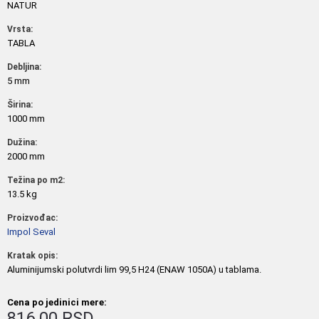
NATUR
Vrsta:
TABLA
Debljina:
5 mm
Širina:
1000 mm
Dužina:
2000 mm
Težina po m2:
13.5 kg
Proizvođac:
Impol Seval
Kratak opis:
Aluminijumski polutvrdi lim 99,5 H24 (ENAW 1050A) u tablama.
Cena po jedinici mere:
816.00 RSD