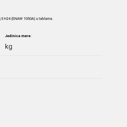
99,5 H24 (ENAW 1050A) u tablama.
Jedinica mere:
kg