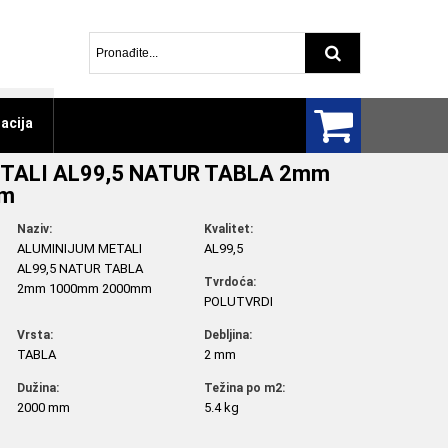
Pretraga arti
acija
TALI AL99,5 NATUR TABLA 2mm
mm
Naziv:
Kvalitet:
ALUMINIJUM METALI
AL99,5
AL99,5 NATUR TABLA
Tvrdoća:
2mm 1000mm 2000mm
POLUTVRDI
Vrsta:
Debljina:
TABLA
2 mm
Dužina:
Težina po m2:
2000 mm
5.4 kg