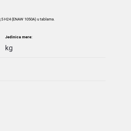
99,5 H24 (ENAW 1050A) u tablama.
Jedinica mere:
kg