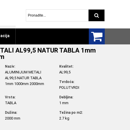
Pretraga arti
acija
TALI AL99,5 NATUR TABLA 1mm
mm
Naziv:
Kvalitet:
ALUMINIJUM METALI
AL99,5
AL99,5 NATUR TABLA
Tvrdoća:
1mm 1000mm 2000mm
POLUTVRDI
Vrsta:
Debljina:
TABLA
1 mm
Dužina:
Težina po m2:
2000 mm
2.7 kg