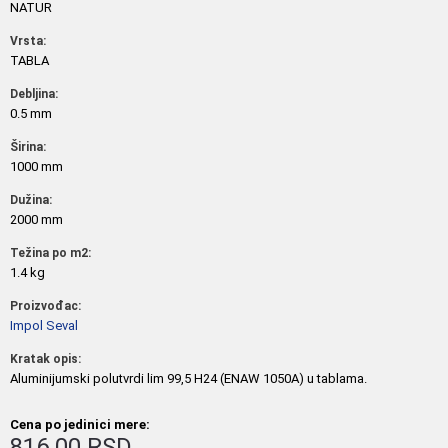
NATUR
Vrsta:
TABLA
Debljina:
0.5 mm
Širina:
1000 mm
Dužina:
2000 mm
Težina po m2:
1.4 kg
Proizvođac:
Impol Seval
Kratak opis:
Aluminijumski polutvrdi lim 99,5 H24 (ENAW 1050A) u tablama.
Cena po jedinici mere:
816.00 RSD