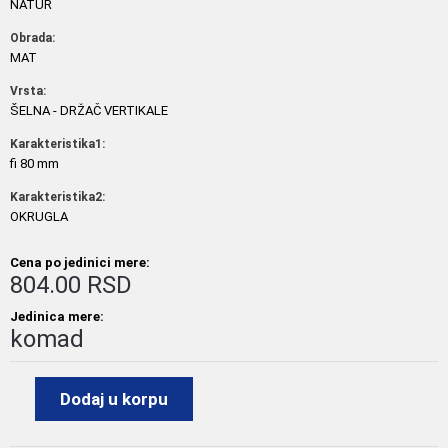
NATUR
Obrada:
MAT
Vrsta:
ŠELNA - DRŽAČ VERTIKALE
Karakteristika1:
fi 80 mm
Karakteristika2:
OKRUGLA
Cena po jedinici mere:
804.00 RSD
Jedinica mere:
komad
Dodaj u korpu