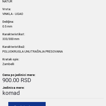
NATUR
Vrsta:
VINKLA - UGAO
Debljina:
0.5 mm
Karakteristika1:
333/300 mm
Karakteristika2:
POLUOKRUGLA UNUTRAŠNJA PRESOVANA
Kratak opis:
Zambelli
Cena po jedinici mere:
900.00 RSD
Jedinica mere:
komad