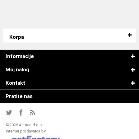
Korpa
Informacije
Moj nalog
Kontakt
Pratite nas
©
2026 Astaco d.o.o.
Internet prodavnica by