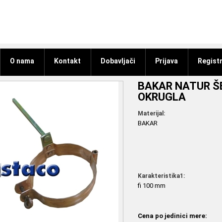
O nama
Kontakt
Dobavljači
Prijava
Registr
BAKAR NATUR ŠE
OKRUGLA
Materijal:
BAKAR
Karakteristika1:
fi 100 mm
Cena po jedinici mere: