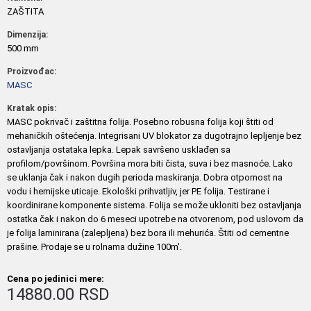
ZAŠTITA
Dimenzija:
500 mm
Proizvođac:
MASC
Kratak opis:
MASC pokrivač i zaštitna folija. Posebno robusna folija koji štiti od
mehaničkih oštećenja. Integrisani UV blokator za dugotrajno lepljenje bez
ostavljanja ostataka lepka. Lepak savršeno usklađen sa
profilom/površinom. Površina mora biti čista, suva i bez masnoće. Lako
se uklanja čak i nakon dugih perioda maskiranja. Dobra otpornost na
vodu i hemijske uticaje. Ekološki prihvatljiv, jer PE folija. Testirane i
koordinirane komponente sistema. Folija se može ukloniti bez ostavljanja
ostatka čak i nakon do 6 meseci upotrebe na otvorenom, pod uslovom da
je folija laminirana (zalepljena) bez bora ili mehurića. Štiti od cementne
prašine. Prodaje se u rolnama dužine 100m'.
Cena po jedinici mere:
14880.00 RSD